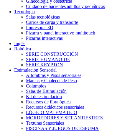
Ginecología y obstetricia
Cuidado de pacientes adultos y pediátricos
Tecnología
Salas tecnológicas
Carros de carga y transporte
Impresoras 3D
Pizarra y panel interactivo multitouch
Pizarras interactivas
Inglés
Robótica
SERIE CONSTRUCCIÓN
SERIE HUMANOIDE
SERIE KRYPTON
Estimulación Sensorial
Alfombras y Pisos sensoriales
Mantas y Chalecos de Peso
Columpios
Salas de Estimulación
Kit de estimulación
Recursos de fibra óptica
Recursos didácticos sensoriales
LÓGICO MATEMÁTICO
MORDEDORES Y SET ANTIESTRES
Texturas Sensoriales
PISCINAS Y JUEGOS DE ESPUMA