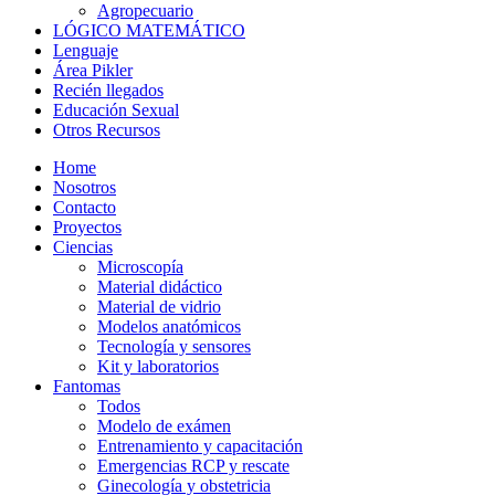
Agropecuario
LÓGICO MATEMÁTICO
Lenguaje
Área Pikler
Recién llegados
Educación Sexual
Otros Recursos
Home
Nosotros
Contacto
Proyectos
Ciencias
Microscopía
Material didáctico
Material de vidrio
Modelos anatómicos
Tecnología y sensores
Kit y laboratorios
Fantomas
Todos
Modelo de exámen
Entrenamiento y capacitación
Emergencias RCP y rescate
Ginecología y obstetricia