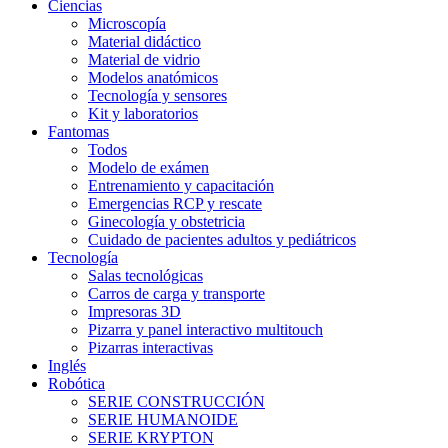
Ciencias
Microscopía
Material didáctico
Material de vidrio
Modelos anatómicos
Tecnología y sensores
Kit y laboratorios
Fantomas
Todos
Modelo de exámen
Entrenamiento y capacitación
Emergencias RCP y rescate
Ginecología y obstetricia
Cuidado de pacientes adultos y pediátricos
Tecnología
Salas tecnológicas
Carros de carga y transporte
Impresoras 3D
Pizarra y panel interactivo multitouch
Pizarras interactivas
Inglés
Robótica
SERIE CONSTRUCCIÓN
SERIE HUMANOIDE
SERIE KRYPTON