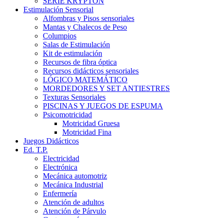
SERIE KRYPTON
Estimulación Sensorial
Alfombras y Pisos sensoriales
Mantas y Chalecos de Peso
Columpios
Salas de Estimulación
Kit de estimulación
Recursos de fibra óptica
Recursos didácticos sensoriales
LÓGICO MATEMÁTICO
MORDEDORES Y SET ANTIESTRES
Texturas Sensoriales
PISCINAS Y JUEGOS DE ESPUMA
Psicomotricidad
Motricidad Gruesa
Motricidad Fina
Juegos Didácticos
Ed. T.P.
Electricidad
Electrónica
Mecánica automotriz
Mecánica Industrial
Enfermería
Atención de adultos
Atención de Párvulo