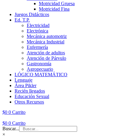
Motricidad Gruesa
Motricidad Fina
Juegos Didácticos
Ed. T.P.
Electricidad
Electrónica
Mecánica automotriz
Mecánica Industrial
Enfermería
Atención de adultos
Atención de Párvulo
Gastronomía
Agropecuario
LÓGICO MATEMÁTICO
Lenguaje
Área Pikler
Recién llegados
Educación Sexual
Otros Recursos
$
0
0
Carrito
$
0
0
Carrito
Buscar...
×