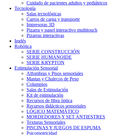
Cuidado de pacientes adultos y pediátricos
Tecnología
Salas tecnológicas
Carros de carga y transporte
Impresoras 3D
Pizarra y panel interactivo multitouch
Pizarras interactivas
Inglés
Robótica
SERIE CONSTRUCCIÓN
SERIE HUMANOIDE
SERIE KRYPTON
Estimulación Sensorial
Alfombras y Pisos sensoriales
Mantas y Chalecos de Peso
Columpios
Salas de Estimulación
Kit de estimulación
Recursos de fibra óptica
Recursos didácticos sensoriales
LÓGICO MATEMÁTICO
MORDEDORES Y SET ANTIESTRES
Texturas Sensoriales
PISCINAS Y JUEGOS DE ESPUMA
Psicomotricidad