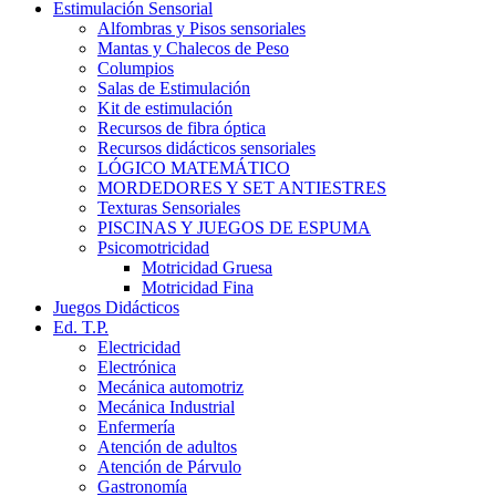
Estimulación Sensorial
Alfombras y Pisos sensoriales
Mantas y Chalecos de Peso
Columpios
Salas de Estimulación
Kit de estimulación
Recursos de fibra óptica
Recursos didácticos sensoriales
LÓGICO MATEMÁTICO
MORDEDORES Y SET ANTIESTRES
Texturas Sensoriales
PISCINAS Y JUEGOS DE ESPUMA
Psicomotricidad
Motricidad Gruesa
Motricidad Fina
Juegos Didácticos
Ed. T.P.
Electricidad
Electrónica
Mecánica automotriz
Mecánica Industrial
Enfermería
Atención de adultos
Atención de Párvulo
Gastronomía