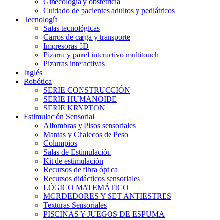
Ginecología y obstetricia
Cuidado de pacientes adultos y pediátricos
Tecnología
Salas tecnológicas
Carros de carga y transporte
Impresoras 3D
Pizarra y panel interactivo multitouch
Pizarras interactivas
Inglés
Robótica
SERIE CONSTRUCCIÓN
SERIE HUMANOIDE
SERIE KRYPTON
Estimulación Sensorial
Alfombras y Pisos sensoriales
Mantas y Chalecos de Peso
Columpios
Salas de Estimulación
Kit de estimulación
Recursos de fibra óptica
Recursos didácticos sensoriales
LÓGICO MATEMÁTICO
MORDEDORES Y SET ANTIESTRES
Texturas Sensoriales
PISCINAS Y JUEGOS DE ESPUMA