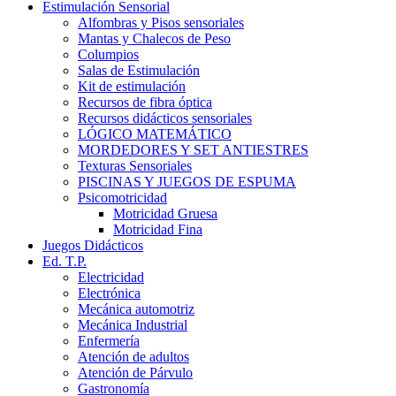
Estimulación Sensorial
Alfombras y Pisos sensoriales
Mantas y Chalecos de Peso
Columpios
Salas de Estimulación
Kit de estimulación
Recursos de fibra óptica
Recursos didácticos sensoriales
LÓGICO MATEMÁTICO
MORDEDORES Y SET ANTIESTRES
Texturas Sensoriales
PISCINAS Y JUEGOS DE ESPUMA
Psicomotricidad
Motricidad Gruesa
Motricidad Fina
Juegos Didácticos
Ed. T.P.
Electricidad
Electrónica
Mecánica automotriz
Mecánica Industrial
Enfermería
Atención de adultos
Atención de Párvulo
Gastronomía