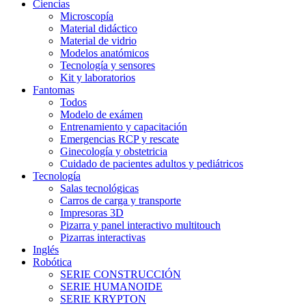
Ciencias
Microscopía
Material didáctico
Material de vidrio
Modelos anatómicos
Tecnología y sensores
Kit y laboratorios
Fantomas
Todos
Modelo de exámen
Entrenamiento y capacitación
Emergencias RCP y rescate
Ginecología y obstetricia
Cuidado de pacientes adultos y pediátricos
Tecnología
Salas tecnológicas
Carros de carga y transporte
Impresoras 3D
Pizarra y panel interactivo multitouch
Pizarras interactivas
Inglés
Robótica
SERIE CONSTRUCCIÓN
SERIE HUMANOIDE
SERIE KRYPTON