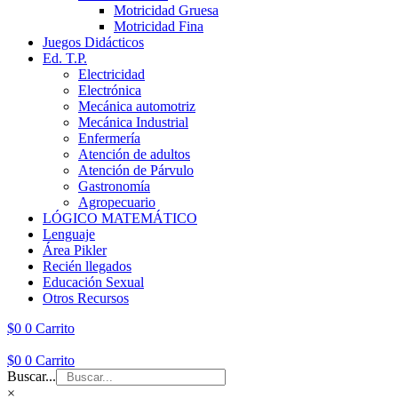
Motricidad Gruesa
Motricidad Fina
Juegos Didácticos
Ed. T.P.
Electricidad
Electrónica
Mecánica automotriz
Mecánica Industrial
Enfermería
Atención de adultos
Atención de Párvulo
Gastronomía
Agropecuario
LÓGICO MATEMÁTICO
Lenguaje
Área Pikler
Recién llegados
Educación Sexual
Otros Recursos
$
0
0
Carrito
$
0
0
Carrito
Buscar...
×