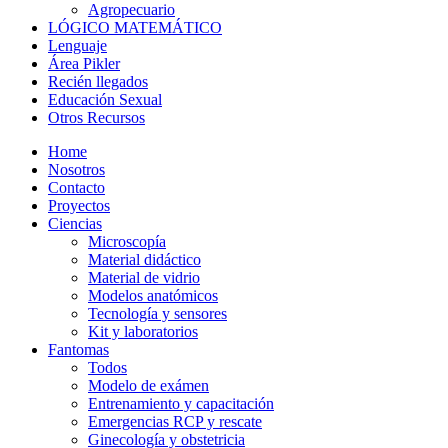
Agropecuario
LÓGICO MATEMÁTICO
Lenguaje
Área Pikler
Recién llegados
Educación Sexual
Otros Recursos
Home
Nosotros
Contacto
Proyectos
Ciencias
Microscopía
Material didáctico
Material de vidrio
Modelos anatómicos
Tecnología y sensores
Kit y laboratorios
Fantomas
Todos
Modelo de exámen
Entrenamiento y capacitación
Emergencias RCP y rescate
Ginecología y obstetricia