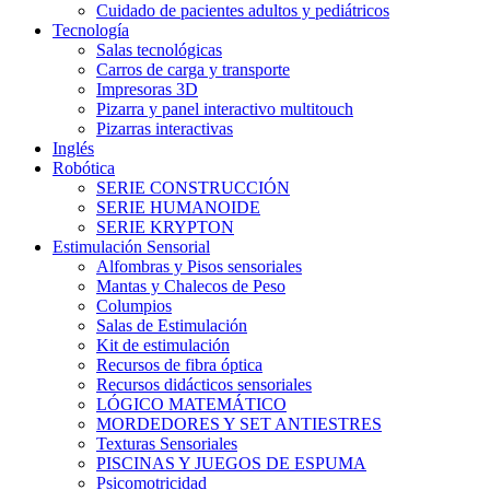
Cuidado de pacientes adultos y pediátricos
Tecnología
Salas tecnológicas
Carros de carga y transporte
Impresoras 3D
Pizarra y panel interactivo multitouch
Pizarras interactivas
Inglés
Robótica
SERIE CONSTRUCCIÓN
SERIE HUMANOIDE
SERIE KRYPTON
Estimulación Sensorial
Alfombras y Pisos sensoriales
Mantas y Chalecos de Peso
Columpios
Salas de Estimulación
Kit de estimulación
Recursos de fibra óptica
Recursos didácticos sensoriales
LÓGICO MATEMÁTICO
MORDEDORES Y SET ANTIESTRES
Texturas Sensoriales
PISCINAS Y JUEGOS DE ESPUMA
Psicomotricidad