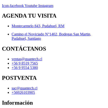
Icon-facebook
Youtube
Instagram
AGENDA TU VISITA
Montecarmelo 843, Pudahuel, RM
Camino el Noviciado N°1402, Bodegas San Martin,
Pudahuel, Santiago
CONTÁCTANOS
ventas@quantech.cl
+56 9 8519 7565
+56 9 9554 5380
POSTVENTA
sac@quantech.cl
+56926103905
Información