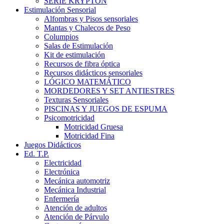
SERIE KRYPTON
Estimulación Sensorial
Alfombras y Pisos sensoriales
Mantas y Chalecos de Peso
Columpios
Salas de Estimulación
Kit de estimulación
Recursos de fibra óptica
Recursos didácticos sensoriales
LÓGICO MATEMÁTICO
MORDEDORES Y SET ANTIESTRES
Texturas Sensoriales
PISCINAS Y JUEGOS DE ESPUMA
Psicomotricidad
Motricidad Gruesa
Motricidad Fina
Juegos Didácticos
Ed. T.P.
Electricidad
Electrónica
Mecánica automotriz
Mecánica Industrial
Enfermería
Atención de adultos
Atención de Párvulo