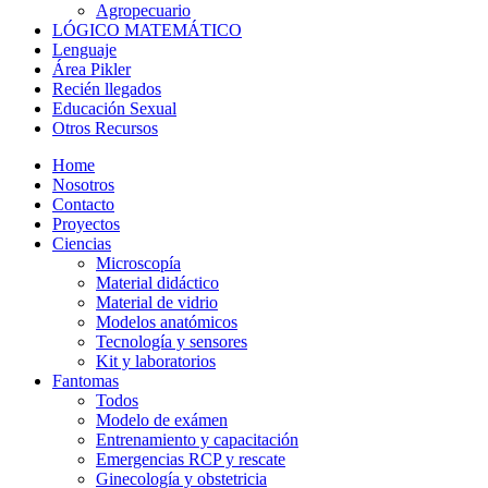
Agropecuario
LÓGICO MATEMÁTICO
Lenguaje
Área Pikler
Recién llegados
Educación Sexual
Otros Recursos
Home
Nosotros
Contacto
Proyectos
Ciencias
Microscopía
Material didáctico
Material de vidrio
Modelos anatómicos
Tecnología y sensores
Kit y laboratorios
Fantomas
Todos
Modelo de exámen
Entrenamiento y capacitación
Emergencias RCP y rescate
Ginecología y obstetricia