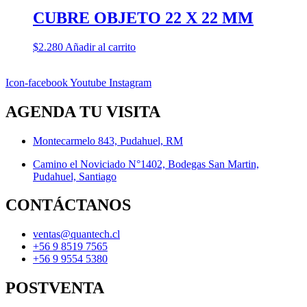
CUBRE OBJETO 22 X 22 MM
$
2.280
Añadir al carrito
Icon-facebook
Youtube
Instagram
AGENDA TU VISITA
Montecarmelo 843, Pudahuel, RM
Camino el Noviciado N°1402, Bodegas San Martin,
Pudahuel, Santiago
CONTÁCTANOS
ventas@quantech.cl
+56 9 8519 7565
+56 9 9554 5380
POSTVENTA