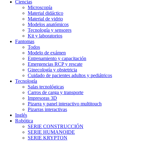
Ciencias
Microscopía
Material didáctico
Material de vidrio
Modelos anatómicos
Tecnología y sensores
Kit y laboratorios
Fantomas
Todos
Modelo de exámen
Entrenamiento y capacitación
Emergencias RCP y rescate
Ginecología y obstetricia
Cuidado de pacientes adultos y pediátricos
Tecnología
Salas tecnológicas
Carros de carga y transporte
Impresoras 3D
Pizarra y panel interactivo multitouch
Pizarras interactivas
Inglés
Robótica
SERIE CONSTRUCCIÓN
SERIE HUMANOIDE
SERIE KRYPTON