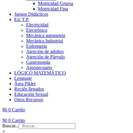
Motricidad Gruesa
Motricidad Fina
Juegos Didácticos
Ed. T.P.
Electricidad
Electrónica
Mecánica automotriz
Mecánica Industrial
Enfermería
Atención de adultos
Atención de Párvulo
Gastronomía
Agropecuario
LÓGICO MATEMÁTICO
Lenguaje
Área Pikler
Recién llegados
Educación Sexual
Otros Recursos
$
0
0
Carrito
$
0
0
Carrito
Buscar...
×