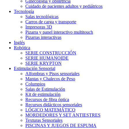
Ginecología y obstetricia
Cuidado de pacientes adultos y pediátricos
Tecnología
Salas tecnológicas
Carros de carga y transporte
Impresoras 3D
Pizarra y panel interactivo multitouch
Pizarras interactivas
Inglés
Robótica
SERIE CONSTRUCCIÓN
SERIE HUMANOIDE
SERIE KRYPTON
Estimulación Sensorial
Alfombras y Pisos sensoriales
Mantas y Chalecos de Peso
Columpios
Salas de Estimulación
Kit de estimulación
Recursos de fibra óptica
Recursos didácticos sensoriales
LÓGICO MATEMÁTICO
MORDEDORES Y SET ANTIESTRES
Texturas Sensoriales
PISCINAS Y JUEGOS DE ESPUMA