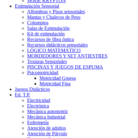
SERIE KRYPTON
Estimulación Sensorial
Alfombras y Pisos sensoriales
Mantas y Chalecos de Peso
Columpios
Salas de Estimulación
Kit de estimulación
Recursos de fibra óptica
Recursos didácticos sensoriales
LÓGICO MATEMÁTICO
MORDEDORES Y SET ANTIESTRES
Texturas Sensoriales
PISCINAS Y JUEGOS DE ESPUMA
Psicomotricidad
Motricidad Gruesa
Motricidad Fina
Juegos Didácticos
Ed. T.P.
Electricidad
Electrónica
Mecánica automotriz
Mecánica Industrial
Enfermería
Atención de adultos
Atención de Párvulo