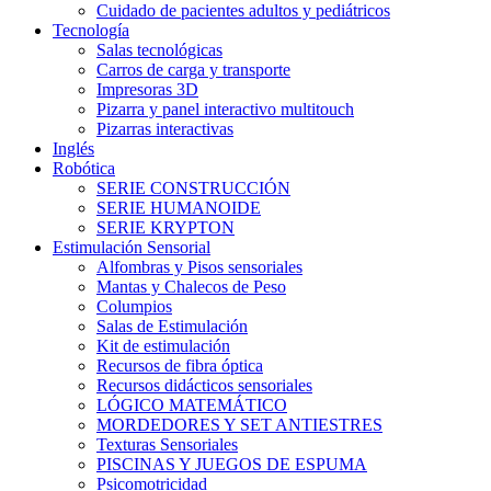
Cuidado de pacientes adultos y pediátricos
Tecnología
Salas tecnológicas
Carros de carga y transporte
Impresoras 3D
Pizarra y panel interactivo multitouch
Pizarras interactivas
Inglés
Robótica
SERIE CONSTRUCCIÓN
SERIE HUMANOIDE
SERIE KRYPTON
Estimulación Sensorial
Alfombras y Pisos sensoriales
Mantas y Chalecos de Peso
Columpios
Salas de Estimulación
Kit de estimulación
Recursos de fibra óptica
Recursos didácticos sensoriales
LÓGICO MATEMÁTICO
MORDEDORES Y SET ANTIESTRES
Texturas Sensoriales
PISCINAS Y JUEGOS DE ESPUMA
Psicomotricidad