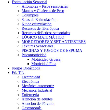
Estimulación Sensorial
Alfombras y Pisos sensoriales
Mantas y Chalecos de Peso
Columpios
Salas de Estimulación
Kit de estimulación
Recursos de fibra óptica
Recursos didácticos sensoriales
LÓGICO MATEMÁTICO
MORDEDORES Y SET ANTIESTRES
Texturas Sensoriales
PISCINAS Y JUEGOS DE ESPUMA
Psicomotricidad
Motricidad Gruesa
Motricidad Fina
Juegos Didácticos
Ed. T.P.
Electricidad
Electrónica
Mecánica automotriz
Mecánica Industrial
Enfermería
Atención de adultos
Atención de Párvulo
Gastronomía