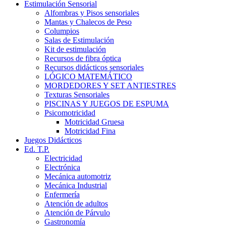
Estimulación Sensorial
Alfombras y Pisos sensoriales
Mantas y Chalecos de Peso
Columpios
Salas de Estimulación
Kit de estimulación
Recursos de fibra óptica
Recursos didácticos sensoriales
LÓGICO MATEMÁTICO
MORDEDORES Y SET ANTIESTRES
Texturas Sensoriales
PISCINAS Y JUEGOS DE ESPUMA
Psicomotricidad
Motricidad Gruesa
Motricidad Fina
Juegos Didácticos
Ed. T.P.
Electricidad
Electrónica
Mecánica automotriz
Mecánica Industrial
Enfermería
Atención de adultos
Atención de Párvulo
Gastronomía