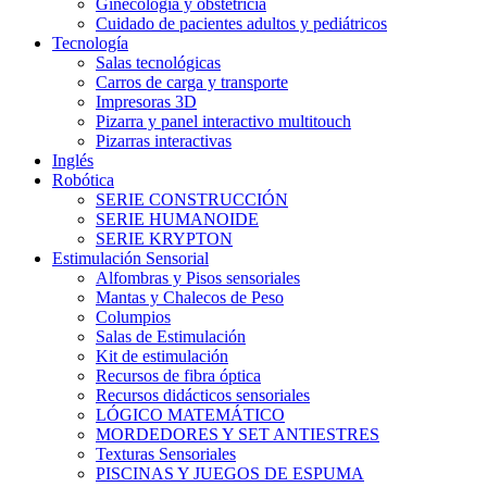
Ginecología y obstetricia
Cuidado de pacientes adultos y pediátricos
Tecnología
Salas tecnológicas
Carros de carga y transporte
Impresoras 3D
Pizarra y panel interactivo multitouch
Pizarras interactivas
Inglés
Robótica
SERIE CONSTRUCCIÓN
SERIE HUMANOIDE
SERIE KRYPTON
Estimulación Sensorial
Alfombras y Pisos sensoriales
Mantas y Chalecos de Peso
Columpios
Salas de Estimulación
Kit de estimulación
Recursos de fibra óptica
Recursos didácticos sensoriales
LÓGICO MATEMÁTICO
MORDEDORES Y SET ANTIESTRES
Texturas Sensoriales
PISCINAS Y JUEGOS DE ESPUMA