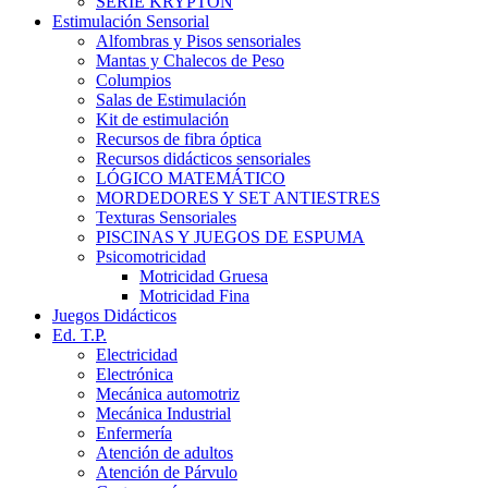
SERIE KRYPTON
Estimulación Sensorial
Alfombras y Pisos sensoriales
Mantas y Chalecos de Peso
Columpios
Salas de Estimulación
Kit de estimulación
Recursos de fibra óptica
Recursos didácticos sensoriales
LÓGICO MATEMÁTICO
MORDEDORES Y SET ANTIESTRES
Texturas Sensoriales
PISCINAS Y JUEGOS DE ESPUMA
Psicomotricidad
Motricidad Gruesa
Motricidad Fina
Juegos Didácticos
Ed. T.P.
Electricidad
Electrónica
Mecánica automotriz
Mecánica Industrial
Enfermería
Atención de adultos
Atención de Párvulo