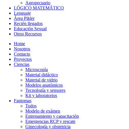
Agropecuario
LÓGICO MATEMÁTICO
Lenguaje
Área Pikler
Recién llegados
Educación Sexual
Otros Recursos
Home
Nosotros
Contacto
Proyectos
Ciencias
Microscopía
Material didáctico
Material de vidrio
Modelos anatómicos
Tecnología y sensores
Kit y laboratorios
Fantomas
Todos
Modelo de exámen
Entrenamiento y capacitación
Emergencias RCP y rescate
Ginecología y obstetricia