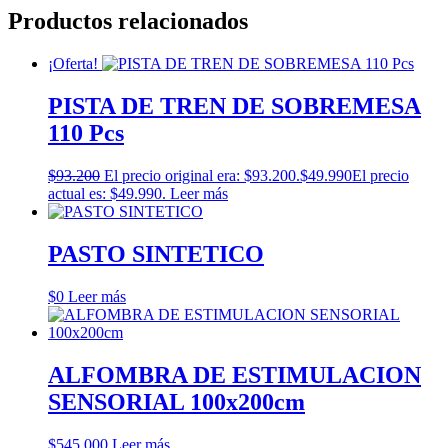
Productos relacionados
¡Oferta!
PISTA DE TREN DE SOBREMESA
110 Pcs
$
93.200
El precio original era: $93.200.
$
49.990
El precio
actual es: $49.990.
Leer más
PASTO SINTETICO
$
0
Leer más
ALFOMBRA DE ESTIMULACION
SENSORIAL 100x200cm
$
545.000
Leer más