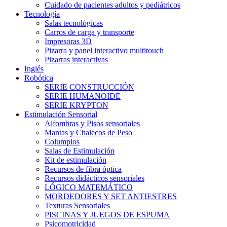
Cuidado de pacientes adultos y pediátricos
Tecnología
Salas tecnológicas
Carros de carga y transporte
Impresoras 3D
Pizarra y panel interactivo multitouch
Pizarras interactivas
Inglés
Robótica
SERIE CONSTRUCCIÓN
SERIE HUMANOIDE
SERIE KRYPTON
Estimulación Sensorial
Alfombras y Pisos sensoriales
Mantas y Chalecos de Peso
Columpios
Salas de Estimulación
Kit de estimulación
Recursos de fibra óptica
Recursos didácticos sensoriales
LÓGICO MATEMÁTICO
MORDEDORES Y SET ANTIESTRES
Texturas Sensoriales
PISCINAS Y JUEGOS DE ESPUMA
Psicomotricidad