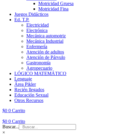
Motricidad Gruesa
Motricidad Fina
Juegos Didácticos
Ed. T.P.
Electricidad
Electrónica
Mecánica automotriz
Mecánica Industrial
Enfermería
Atención de adultos
Atención de Párvulo
Gastronomía
Agropecuario
LÓGICO MATEMÁTICO
Lenguaje
Área Pikler
Recién llegados
Educación Sexual
Otros Recursos
$
0
0
Carrito
$
0
0
Carrito
Buscar...
×