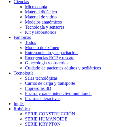
Ciencias
Microscopía
Material didáctico
Material de vidrio
Modelos anatómicos
Tecnología y sensores
Kit y laboratorios
Fantomas
Todos
Modelo de exámen
Entrenamiento y capacitación
Emergencias RCP y rescate
Ginecología y obstetricia
Cuidado de pacientes adultos y pediátricos
Tecnología
Salas tecnológicas
Carros de carga y transporte
Impresoras 3D
Pizarra y panel interactivo multitouch
Pizarras interactivas
Inglés
Robótica
SERIE CONSTRUCCIÓN
SERIE HUMANOIDE
SERIE KRYPTON